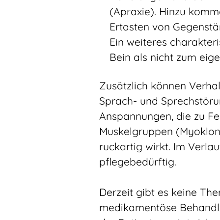
(Apraxie). Hinzu komme
Ertasten von Gegenstän
Ein weiteres charakte
Bein als nicht zum ei
Zusätzlich können Verha
Sprach- und Sprechstörun
Anspannungen, die zu Fe
Muskelgruppen (Myoklonie
ruckartig wirkt. Im Verl
pflegebedürftig.
Derzeit gibt es keine Th
medikamentöse Behandlun