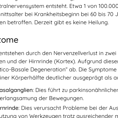
tralnervensystem entsteht. Etwa 1 von 100.00
ittsalter bei Krankheitsbeginn bei 60 bis 70 
 betroffen. Derzeit gibt es keine Heilung.
tome
tstehen durch den Nervenzellverlust in zwei
en und der Hirnrinde (Kortex). Aufgrund diese
rtico-Basale Degeneration“ ab. Die Symptome s
iner Körperhälfte deutlicher ausgeprägt als a
Basalganglien
: Dies führt zu parkinsonähnlic
 Verlangsamung der Bewegungen.
irnrinde
: Dies verursacht Probleme bei der Aus
tzung von Werkzeugen trotz ausreichender m