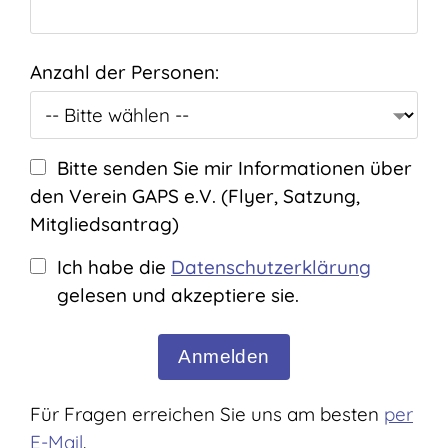
Anzahl der Personen:
Bitte senden Sie mir Informationen über
den Verein GAPS e.V. (Flyer, Satzung,
Mitgliedsantrag)
D
Ich habe die
Datenschutzerklärung
a
gelesen und akzeptiere sie.
t
Überprüfen
Wie spät ist es?
e
n
s
Für Fragen erreichen Sie uns am besten
per
c
E-Mail
.